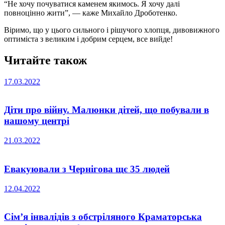
“Не хочу почуватися каменем якимось. Я хочу далі
повноцінно жити”, — каже Михайло Дроботенко.
Віримо, що у цього сильного і рішучого хлопця, дивовижного
оптиміста з великим і добрим серцем, все вийде!
Читайте також
17.03.2022
Діти про війну. Малюнки дітей, що побували в
нашому центрі
21.03.2022
Евакуювали з Чернігова щє 35 людей
12.04.2022
Сім’я інвалідів з обстріляного Краматорська