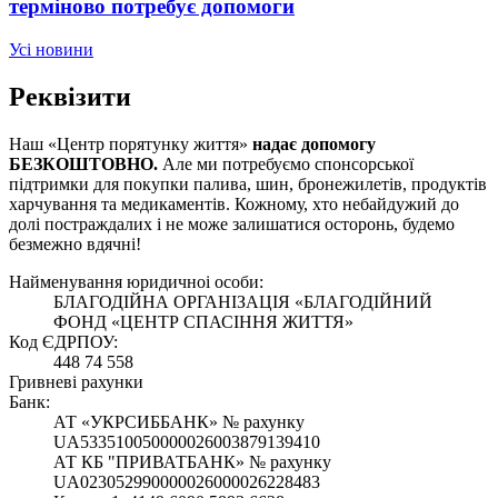
терміново потребує допомоги
Усі новини
Реквізити
Наш «Центр порятунку життя»
надає допомогу
БЕЗКОШТОВНО.
Але ми потребуємо спонсорської
підтримки
для покупки палива, шин, бронежилетів, продуктів
харчування та медикаментів. Кожному, хто небайдужий до
долі постраждалих і не може залишатися осторонь, будемо
безмежно вдячні!
Найменування юридичноi особи:
БЛАГОДІЙНА ОРГАНІЗАЦІЯ «БЛАГОДІЙНИЙ
ФОНД «ЦЕНТР СПАСІННЯ ЖИТТЯ»
Код ЄДРПОУ:
448 74 558
Гривневі рахунки
Банк:
АТ «УКРСИББАНК» № рахунку
UA533510050000026003879139410
АТ КБ "ПРИВАТБАНК» № рахунку
UA023052990000026000026228483