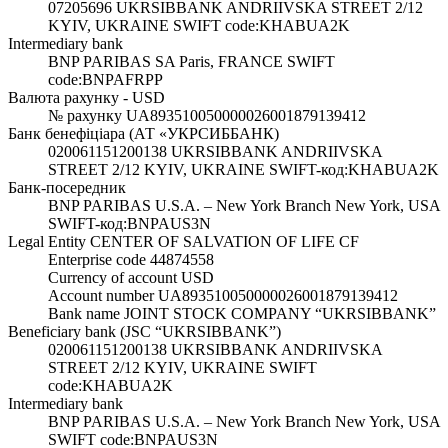
07205696 UKRSIBBANK ANDRIIVSKA STREET 2/12
KYIV, UKRAINE SWIFT code:KHABUA2K
Intermediary bank
BNP PARIBAS SA Paris, FRANCE SWIFT
code:BNPAFRPP
Валюта рахунку - USD
№ рахунку UA893510050000026001879139412
Банк бенефіціара (АТ «УКРСИББАНК)
020061151200138 UKRSIBBANK ANDRIIVSKA
STREET 2/12 KYIV, UKRAINE SWIFT-код:KHABUA2K
Банк-посередник
BNP PARIBAS U.S.A. – New York Branch New York, USA
SWIFT-код:BNPAUS3N
Legal Entity CENTER OF SALVATION OF LIFE CF
Enterprise code 44874558
Currency of account USD
Account number UA893510050000026001879139412
Bank name JOINT STOCK COMPANY “UKRSIBBANK”
Beneficiary bank (JSC “UKRSIBBANK”)
020061151200138 UKRSIBBANK ANDRIIVSKA
STREET 2/12 KYIV, UKRAINE SWIFT
code:KHABUA2K
Intermediary bank
BNP PARIBAS U.S.A. – New York Branch New York, USA
SWIFT code:BNPAUS3N