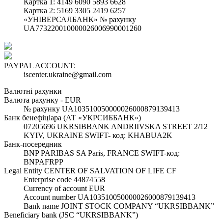
Картка 1: 4149 6090 5893 6628
Картка 2: 5169 3305 2419 6257
«УНІВЕРСАЛБАНК» № рахунку
UA773220010000026006990001260
PAYPAL ACCOUNT:
iscenter.ukraine@gmail.com
Валютні рахунки
Валюта рахунку - EUR
№ рахунку UA103510050000026000879139413
Банк бенефіціара (АТ «УКРСИББАНК»)
07205696 UKRSIBBANK ANDRIIVSKA STREET 2/12
KYIV, UKRAINE SWIFT- код: KHABUA2K
Банк-посередник
BNP PARIBAS SA Paris, FRANCE SWIFT-код:
BNPAFRPP
Legal Entity CENTER OF SALVATION OF LIFE CF
Enterprise code 44874558
Currency of account EUR
Account number UA103510050000026000879139413
Bank name JOINT STOCK COMPANY “UKRSIBBANK”
Beneficiary bank (JSC “UKRSIBBANK”)