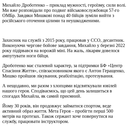
Михайло Дроботенко – приклад мужності, героїзму, сили волі.
Ми вже розповідали про подвиг військовослужбовця 57-го
ОМБр. Завдяки Мишкові понад 40 бійців зуміли вийти з
російського оточення цілими та неушкодженими.
Захисник на службі з 2015 року, працював у ССО, десантник.
Виконуючи чергове бойове завдання, Михайло у березні 2022
року підірвався на ворожій міні. На жаль, лікарям довелося
ампутувати ноги бійця.
Дроботенко має сталевий характер, за підтримки БФ «Центр
Спасіння Життя», співзасновником якого є Антон Геращенко,
Мишко пройшов лікування, реабілітацію, протезування.
А нещодавно, ми разом з хлопцями відсвяткували ювілей
нашого героя. Сподіваємось, що цей день залишиться в
спогадах Михайла, як самий приємний.
Йому 30 років, він продовжує займатися спортом, веде
активний образ життя. Мета Героя – пробігти перші 500
метрів на протезах. Також сержант хоче повернутися на
службу, працювати інструктором.