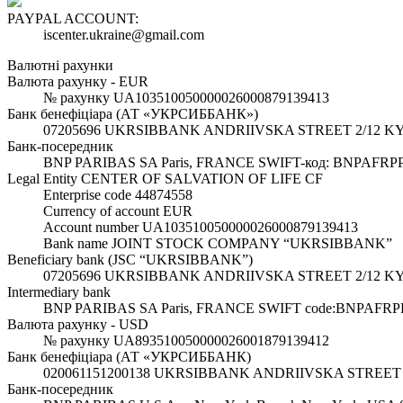
PAYPAL ACCOUNT:
iscenter.ukraine@gmail.com
Валютні рахунки
Валюта рахунку - EUR
№ рахунку UA103510050000026000879139413
Банк бенефіціара (АТ «УКРСИББАНК»)
07205696 UKRSIBBANK ANDRIIVSKA STREET 2/12 KY
Банк-посередник
BNP PARIBAS SA Paris, FRANCE SWIFT-код: BNPAFRP
Legal Entity CENTER OF SALVATION OF LIFE CF
Enterprise code 44874558
Currency of account EUR
Account number UA103510050000026000879139413
Bank name JOINT STOCK COMPANY “UKRSIBBANK”
Beneficiary bank (JSC “UKRSIBBANK”)
07205696 UKRSIBBANK ANDRIIVSKA STREET 2/12 K
Intermediary bank
BNP PARIBAS SA Paris, FRANCE SWIFT code:BNPAFRP
Валюта рахунку - USD
№ рахунку UA893510050000026001879139412
Банк бенефіціара (АТ «УКРСИББАНК)
020061151200138 UKRSIBBANK ANDRIIVSKA STREET
Банк-посередник