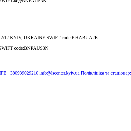
A SWIFT-код:BNPAUS3N
2/12 KYIV, UKRAINE SWIFT code:KHABUA2K
A SWIFT code:BNPAUS3N
IFE
+380939029210
info@lscenter.kyiv.ua
Поліклініка та стаціонар