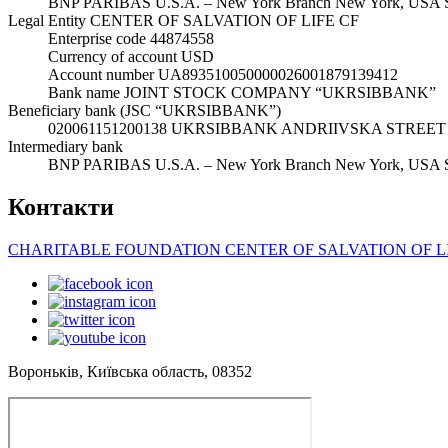
BNP PARIBAS U.S.A. – New York Branch New York, US
Legal Entity CENTER OF SALVATION OF LIFE CF
Enterprise code 44874558
Currency of account USD
Account number UA893510050000026001879139412
Bank name JOINT STOCK COMPANY “UKRSIBBANK”
Beneficiary bank (JSC “UKRSIBBANK”)
020061151200138 UKRSIBBANK ANDRIIVSKA STREET 
Intermediary bank
BNP PARIBAS U.S.A. – New York Branch New York, US
Контакти
CHARITABLE FOUNDATION CENTER OF SALVATION OF L
Вороньків, Київська область, 08352