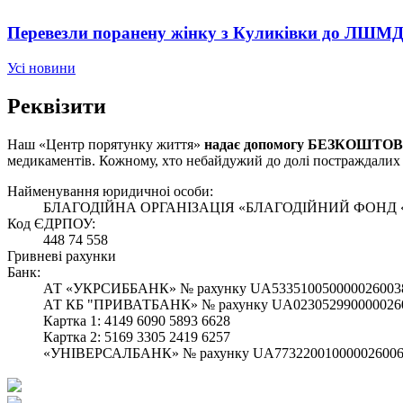
Перевезли поранену жінку з Куликівки до ЛШМД
Усі новини
Реквізити
Наш «Центр порятунку життя»
надає допомогу БЕЗКОШТО
медикаментів. Кожному, хто небайдужий до долі постраждалих 
Найменування юридичноi особи:
БЛАГОДІЙНА ОРГАНІЗАЦІЯ «БЛАГОДІЙНИЙ ФОНД
Код ЄДРПОУ:
448 74 558
Гривневі рахунки
Банк:
АТ «УКРСИББАНК» № рахунку UA533510050000026003
АТ КБ "ПРИВАТБАНК» № рахунку UA023052990000026
Картка 1: 4149 6090 5893 6628
Картка 2: 5169 3305 2419 6257
«УНІВЕРСАЛБАНК» № рахунку UA773220010000026006