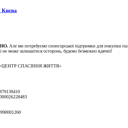
 Києва
ВНО.
Але ми потребуємо спонсорської підтримки
для покупки пал
і не може залишатися осторонь, будемо безмежно вдячні!
 «ЦЕНТР СПАСІННЯ ЖИТТЯ»
879139410
000026228483
990001260