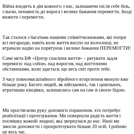
Війна входить в дім кожного з нас, залишаючи після себе біль,
сльози, ненависть до ворога і велике бажання перемогти. Іноді
вижити і перемогти.
Так сталося з багатьма нашими співвітчизниками, які попри
всі негаразди, навіть коли життя висіло на волосинці, не
втрачали надію на порятунок і велике бажання ПЕРЕМОГТИ!
Саме мета БФ «Центр спасіння життя» – рятувати задля
перемоги: над собою, над ворогом, над життєвими
обставинами, коли здається, що весь світ проти тебе.
З часу повномасштабного збройного вторгнення минуло вже
більше року. Багато людей, як військових, так і цивільних,
втративши кінцівки, залишились сам на сам зі своєю бідою.
Ми простягаємо руку допомоги пораненим, хто потребує
реабілітації і протезування. Ми повернули радість життя і
посмішку кожній людині, яка звернулася до нас. Нині ми
змогли допомогти і пропротезувати більше 20 осіб. І робимо
це весь час.