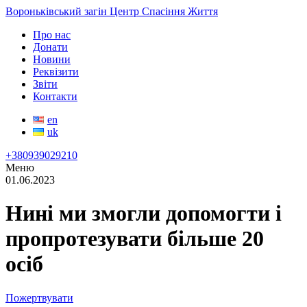
Вороньківський загін Центр Спасіння Життя
Про нас
Донати
Новини
Реквізити
Звіти
Контакти
en
uk
+380939029210
Меню
01.06.2023
Нині ми змогли допомогти і
пропротезувати більше 20
осіб
Пожертвувати