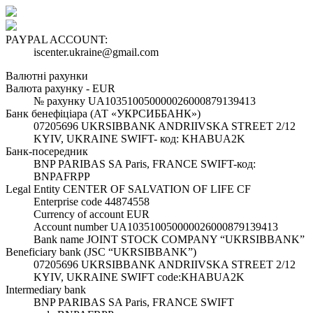
PAYPAL ACCOUNT:
iscenter.ukraine@gmail.com
Валютні рахунки
Валюта рахунку - EUR
№ рахунку UA103510050000026000879139413
Банк бенефіціара (АТ «УКРСИББАНК»)
07205696 UKRSIBBANK ANDRIIVSKA STREET 2/12
KYIV, UKRAINE SWIFT- код: KHABUA2K
Банк-посередник
BNP PARIBAS SA Paris, FRANCE SWIFT-код:
BNPAFRPP
Legal Entity CENTER OF SALVATION OF LIFE CF
Enterprise code 44874558
Currency of account EUR
Account number UA103510050000026000879139413
Bank name JOINT STOCK COMPANY “UKRSIBBANK”
Beneficiary bank (JSC “UKRSIBBANK”)
07205696 UKRSIBBANK ANDRIIVSKA STREET 2/12
KYIV, UKRAINE SWIFT code:KHABUA2K
Intermediary bank
BNP PARIBAS SA Paris, FRANCE SWIFT