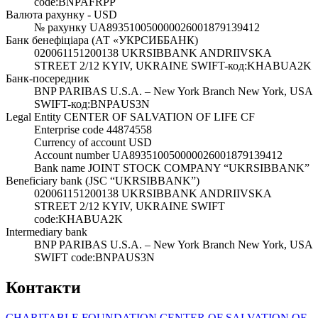
code:BNPAFRPP
Валюта рахунку - USD
№ рахунку UA893510050000026001879139412
Банк бенефіціара (АТ «УКРСИББАНК)
020061151200138 UKRSIBBANK ANDRIIVSKA
STREET 2/12 KYIV, UKRAINE SWIFT-код:KHABUA2K
Банк-посередник
BNP PARIBAS U.S.A. – New York Branch New York, USA
SWIFT-код:BNPAUS3N
Legal Entity CENTER OF SALVATION OF LIFE CF
Enterprise code 44874558
Currency of account USD
Account number UA893510050000026001879139412
Bank name JOINT STOCK COMPANY “UKRSIBBANK”
Beneficiary bank (JSC “UKRSIBBANK”)
020061151200138 UKRSIBBANK ANDRIIVSKA
STREET 2/12 KYIV, UKRAINE SWIFT
code:KHABUA2K
Intermediary bank
BNP PARIBAS U.S.A. – New York Branch New York, USA
SWIFT code:BNPAUS3N
Контакти
CHARITABLE FOUNDATION CENTER OF SALVATION OF