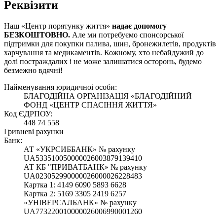
Реквізити
Наш «Центр порятунку життя»
надає допомогу
БЕЗКОШТОВНО.
Але ми потребуємо спонсорської
підтримки
для покупки палива, шин, бронежилетів, продуктів
харчування та медикаментів. Кожному, хто небайдужий до
долі постраждалих і не може залишатися осторонь, будемо
безмежно вдячні!
Найменування юридичноi особи:
БЛАГОДІЙНА ОРГАНІЗАЦІЯ «БЛАГОДІЙНИЙ
ФОНД «ЦЕНТР СПАСІННЯ ЖИТТЯ»
Код ЄДРПОУ:
448 74 558
Гривневі рахунки
Банк:
АТ «УКРСИББАНК» № рахунку
UA533510050000026003879139410
АТ КБ "ПРИВАТБАНК» № рахунку
UA023052990000026000026228483
Картка 1: 4149 6090 5893 6628
Картка 2: 5169 3305 2419 6257
«УНІВЕРСАЛБАНК» № рахунку
UA773220010000026006990001260