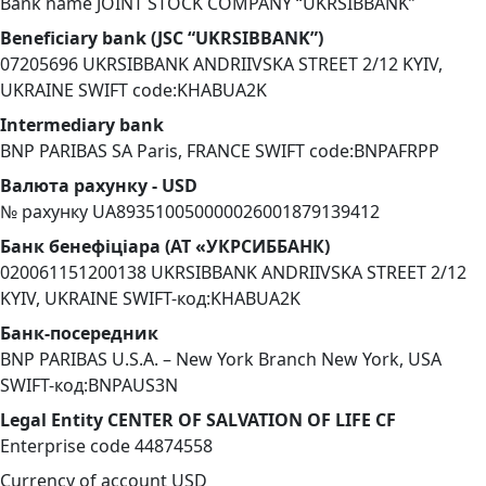
Bank name JOINT STOCK COMPANY “UKRSIBBANK”
Beneficiary bank (JSC “UKRSIBBANK”)
07205696 UKRSIBBANK ANDRIIVSKA STREET 2/12 KYIV,
UKRAINE SWIFT code:KHABUA2K
Intermediary bank
BNP PARIBAS SA Paris, FRANCE SWIFT code:BNPAFRPP
Валюта рахунку - USD
№ рахунку UA893510050000026001879139412
Банк бенефіціара (АТ «УКРСИББАНК)
020061151200138 UKRSIBBANK ANDRIIVSKA STREET 2/12
KYIV, UKRAINE SWIFT-код:KHABUA2K
Банк-посередник
BNP PARIBAS U.S.A. – New York Branch New York, USA
SWIFT-код:BNPAUS3N
Legal Entity CENTER OF SALVATION OF LIFE CF
Enterprise code 44874558
Currency of account USD