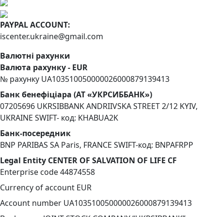
PAYPAL ACCOUNT:
iscenter.ukraine@gmail.com
Валютні рахунки
Валюта рахунку - EUR
№ рахунку UA103510050000026000879139413
Банк бенефіціара (АТ «УКРСИББАНК»)
07205696 UKRSIBBANK ANDRIIVSKA STREET 2/12 KYIV,
UKRAINE SWIFT- код: KHABUA2K
Банк-посередник
BNP PARIBAS SA Paris, FRANCE SWIFT-код: BNPAFRPP
Legal Entity CENTER OF SALVATION OF LIFE CF
Enterprise code 44874558
Currency of account EUR
Account number UA103510050000026000879139413