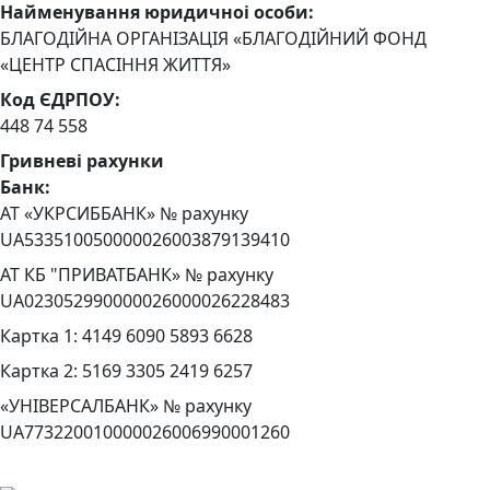
Найменування юридичноi особи:
БЛАГОДІЙНА ОРГАНІЗАЦІЯ «БЛАГОДІЙНИЙ ФОНД
«ЦЕНТР СПАСІННЯ ЖИТТЯ»
Код ЄДРПОУ:
448 74 558
Гривневі рахунки
Банк:
АТ «УКРСИББАНК» № рахунку
UA533510050000026003879139410
АТ КБ "ПРИВАТБАНК» № рахунку
UA023052990000026000026228483
Картка 1: 4149 6090 5893 6628
Картка 2: 5169 3305 2419 6257
«УНІВЕРСАЛБАНК» № рахунку
UA773220010000026006990001260