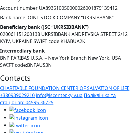
Account number UA893510050000026001879139412
Bank name JOINT STOCK COMPANY “UKRSIBBANK”
Beneficiary bank (JSC “UKRSIBBANK”)
020061151200138 UKRSIBBANK ANDRIIVSKA STREET 2/12
KYIV, UKRAINE SWIFT code:KHABUA2K
Intermediary bank
BNP PARIBAS U.S.A. – New York Branch New York, USA
SWIFT code:BNPAUS3N
Contacts
CHARITABLE FOUNDATION CENTER OF SALVATION OF LIFE
+380939029210
info@lscenter.kyiv.ua
Поліклініка та
стаціонар: 04595 36725